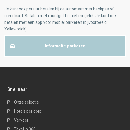
Je kunt ook per uur betalen bij de automaat met bankpas of
creditcard. Betalen met muntgeld is niet mogelijk. Je kunt ook
betalen met een app voor mobiel parkeren (bijvoorbeeld
Yellowbrick).
Informatie parkeren
Snel naar
Onze selectie
Hotels per dorp
Vervoer
Texel in 360º